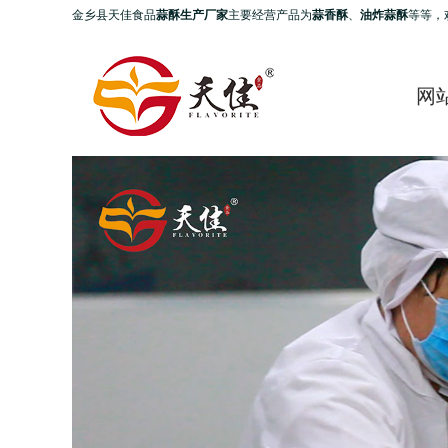
金乡县天佳食品
蒜酥生产厂家
主要经营产品为
蒜香酥
、
油炸蒜酥
等等，
网
Prev