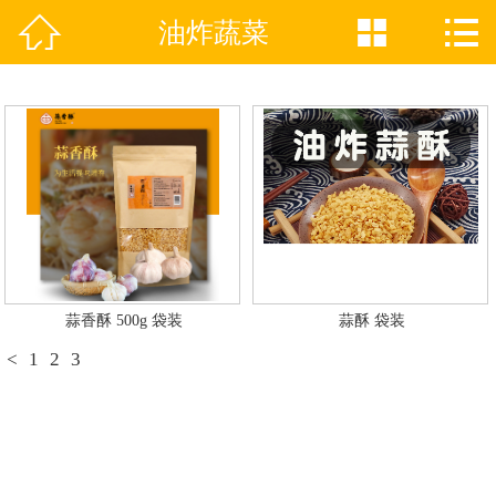



油炸蔬菜
网站首页

关于天佳
产品分类
产品动态
新闻中心
企业VR
蒜香酥 500g 袋装
蒜酥 袋装
<
1
2
3
资质证书
联系我们