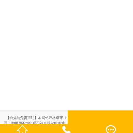
【合规与免责声明】本网站严格遵守《中华人民共和国广告法》，尽力规范用
语。如页面不慎出现不符合规定的表述，敬请联系我们，将立即更正；相关内容



仅供参考，不构成交易依据。