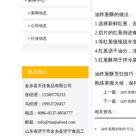
新闻中心
新闻动态
油炸葱酥的做法：
1.选择新鲜红葱，
公司动态
2.切片的红葱倒
行业动态
3.等红葱慢慢脱
4.红葱沥干油分
5.红葱酥用于拌
联系我们
油炸葱酥烹饪技巧
熟练掌握火候，保
金乡县天佳食品有限公司
上一篇：
油炸葱酥
张经理：15589776333
下一篇：
油炸葱酥
马经理：19953720457
相关资讯：
电话：0086-0537-8858777
邮箱：info@tianjiafood.com
油炸葱酥的制作方法..
山东省济宁市金乡县济宁食品工