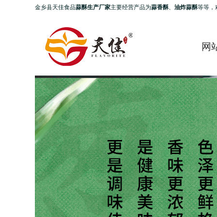
金乡县天佳食品
蒜酥生产厂家
主要经营产品为
蒜香酥
、
油炸蒜酥
等等，
网
Prev