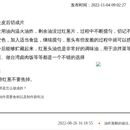
发布时间：2022-11-04 09:02:27
去皮后切成片
进食用油内温火油炸，剩余油没过红葱片，过程中不断搅匀，切记
水变色，加入适当食盐，继续搅匀，葱头有些发脆的过程中就可以
，冷后能够贮藏起来，红葱头油也是非常好的调味油，用于凉拌菜
冷菜、做台湾卤肉饭等等都是一个不错的选择
：
持红葱不要焦掉。
饼是怎么做成的？
制作需要食材以及制作新吃法
2022-08-26 16:18:55
.
油炸葱酥的做法..