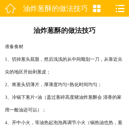



油炸葱酥的做法技巧
网站首页

关于天佳
油炸葱酥的做法技巧
产品分类
准备食材
产品动态
1、切掉葱头屁股，然后浅浅的从中间顺划一刀，从靠近尖
新闻中心
尖的地区开始剥葱皮；
企业VR
2、将葱头切薄片，厚薄度均匀=熟化时间均匀；
资质证书
3、冷锅下葱片+油（盖过葱碎高度猪油炸葱酥会 清香的家
联系我们
用一般油还可以）；
4、开中小火，等油热起泡泡再调节小火（锅热油也热，葱