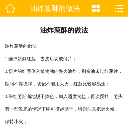



油炸葱酥的做法
网站首页

关于天佳
油炸葱酥的做法
产品分类
油炸葱酥的做法
产品动态
1.选择新鲜红葱，去皮后切成薄片；
新闻中心
2.切片的红葱倒入植物油内慢火油炸，剩余油未过红葱片，
企业VR
期间不停搅拌，切记不能用大火，红葱比较容易焦；
资质证书
3.等红葱渐渐地脱干掉色，加入适度食盐，再次搅拌，葱头
联系我们
有一些发脆的情况下即可捞起沥干，特别注意把握火候，
保持小火；