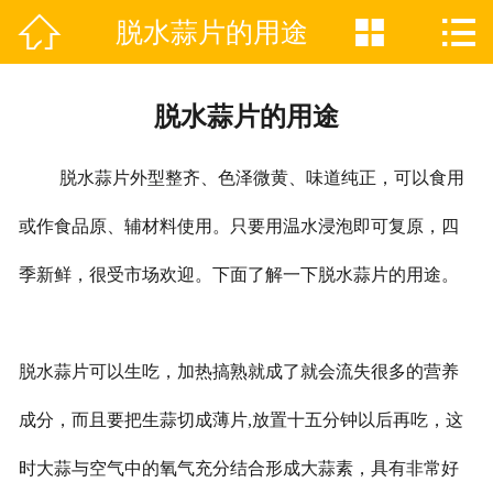



脱水蒜片的用途
网站首页

关于天佳
脱水蒜片的用途
产品分类
脱水蒜片外型整齐、色泽微黄、味道纯正，可以食用
产品动态
或作食品原、辅材料使用。只要用温水浸泡即可复原，四
新闻中心
季新鲜，很受市场欢迎。下面了解一下脱水蒜片的用途。
企业VR
资质证书
脱水蒜片可以生吃，加热搞熟就成了就会流失很多的营养
联系我们
成分，而且要把生蒜切成薄片,放置十五分钟以后再吃，这
时大蒜与空气中的氧气充分结合形成大蒜素，具有非常好