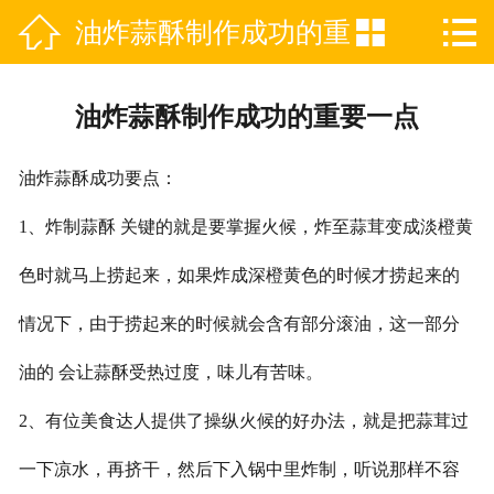



油炸蒜酥制作成功的重
网站首页

关于天佳
要一点
油炸蒜酥制作成功的重要一点
产品分类
油炸蒜酥成功要点：
产品动态
1、炸制蒜酥 关键的就是要掌握火候，炸至蒜茸变成淡橙黄
新闻中心
色时就马上捞起来，如果炸成深橙黄色的时候才捞起来的
企业VR
情况下，由于捞起来的时候就会含有部分滚油，这一部分
资质证书
油的 会让蒜酥受热过度，味儿有苦味。
联系我们
2、有位美食达人提供了操纵火候的好办法，就是把蒜茸过
一下凉水，再挤干，然后下入锅中里炸制，听说那样不容